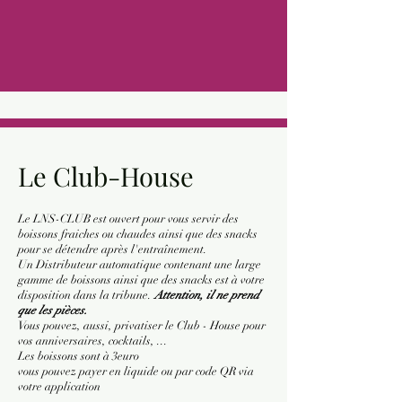
LA SILVER
Satisfaction garantie
Le Club-House
Le LNS-CLUB est ouvert pour vous servir des
boissons fraiches ou chaudes ainsi que des snacks
pour se détendre après l'entraînement.
​Un Distributeur automatique contenant une large
gamme de boissons ainsi que des snacks est à votre
LA GOLD
disposition dans la tribune. ​
Attention, il ne prend
que les pièces.
Vous pouvez, aussi, privatiser le Club - House pour
Une foule de services
vos anniversaires, cocktails, ...
Les boissons sont à 3euro
vous pouvez payer en liquide ou par code QR via
votre application