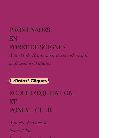
PROMENADES
EN
FORÊT DE SOIGNES
A partir de 12 ans, pour des cavaliers qui
maîtrisent les 3 allures
+ d'infos? Cliquez !
ECOLE D'EQUITATION
ET
PONEY - CLUB
A partir de 4 ans, le
Poney-Club