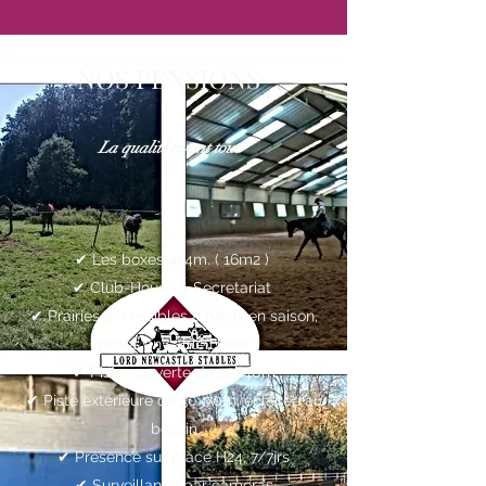
NOS PENSIONS
La qualité avant tout
✔︎ Les boxes 4x4m. ( 16m2 )
✔︎ Club-House & Secretariat
✔︎ Prairies accessibles à pieds en saison,
pistes en sable l'hiver
✔︎ Piste couverte de 20x40m
✔︎ Piste extérieure de 30x70m, éclairée au
besoin
✔︎ Présence sur place H24, 7/7jrs
✔︎ Surveillance par caméras