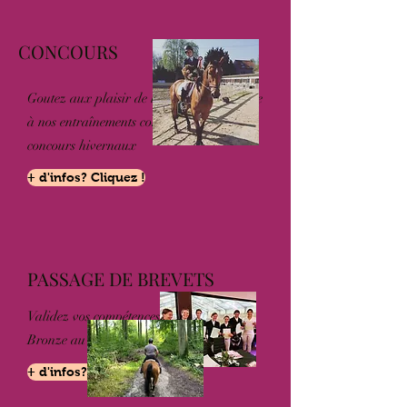
CONCOURS
Goutez aux plaisir de la compétition grâce
à nos entraînements concours et aux
concours hivernaux
+ d'infos? Cliquez !
PASSAGE DE BREVETS
Validez vos compétences de l'Etrier de
Bronze au 3' Degré
+ d'infos? Cliquez !