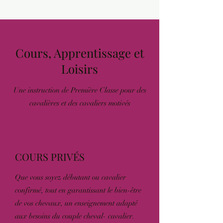
Cours, Apprentissage et
Loisirs
Une instruction de Première Classe pour des
cavalières et des cavaliers motivés
COURS PRIVÉS
Que vous soyez débutant ou cavalier
confirmé, tout en garantissant le bien-être
de vos chevaux, un enseignement adapté
aux besoins du couple cheval- cavalier.