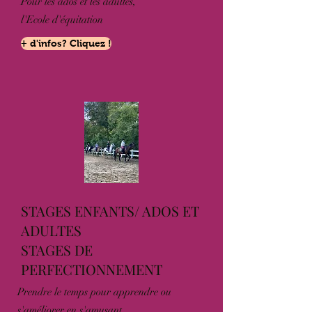
Pour les ados et les adultes,
l'Ecole d'équitation
+ d'infos? Cliquez !
STAGES ENFANTS/ ADOS ET
ADULTES
STAGES DE
PERFECTIONNEMENT
Prendre le temps pour apprendre ou
s'améliorer en s'amusant