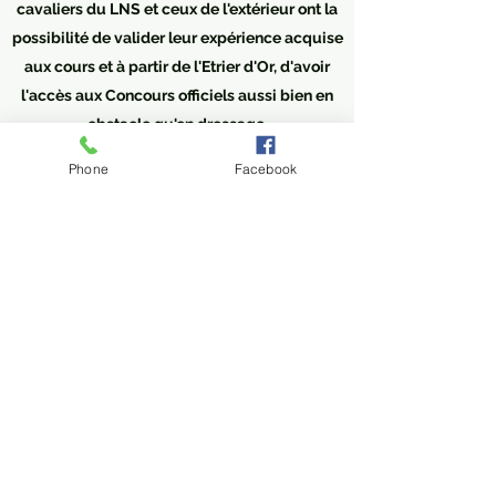
cavaliers du LNS et ceux de l'extérieur ont la
possibilité de valider leur expérience acquise
aux cours et à partir de l'Etrier d'Or, d'avoir
l'accès aux Concours officiels aussi bien en
obstacle qu'en dressage.
Phone
Facebook
-> Etrier de Bronze
-> Etrier d'Argent
-> Etrier d'Or
-> 1ier degré
Nous pouvons également coacher et former
pour les passages des 2 et 3 ième degrés et
Animateur Sportif!
Contact
Retour