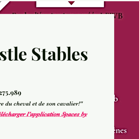
tle Stables
275.989
e du cheval et de son cavalier!"
élécharger l'application Spaces by