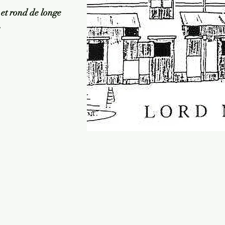
s et rond de longe
e