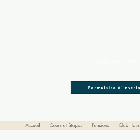
Stages de vacan
Toutes les semaines des vacances sc
Formulaire d'inscri
Accueil
Cours et Stages
Pensions
Club-Hous