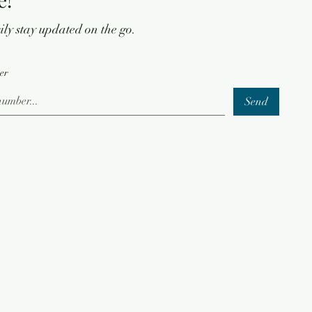
ly stay updated on the go.
er
Send