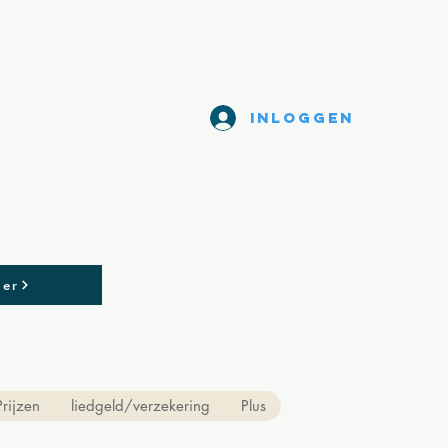
Inloggen
GES
ier
Prijzen
liedgeld/verzekering
Plus