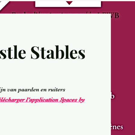
tle Stables
ijn van paarden en ruiters
élécharger l'application Spaces by