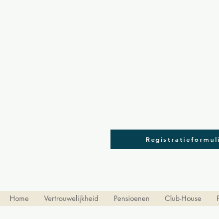
VACANTIES STA
Registratieformul
Home
Vertrouwelijkheid
Pensioenen
Club-House